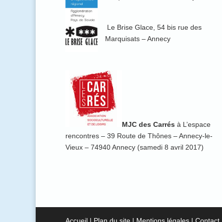
Le Brise Glace, 54 bis rue des
Marquisats – Annecy
MJC des Carrés
à L’espace
rencontres – 39 Route de Thônes – Annecy-le-
Vieux – 74940 Annecy (samedi 8 avril 2017)
Accueil
|
Plan du site
|
Mentions légales
|
Contact